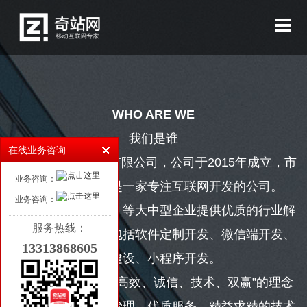
首页
高端网站设计
小程序开发
WHO ARE WE
微信开发
我们是谁
软件开发
在线业务咨询
厦门奇站网络科技有限公司，公司于2015年成立，市
客户案例
业务咨询：
高新技术企业，是一家专注互联网开发的公司。
业务咨询：
新闻资讯
公司为政府、医院、等大中型企业提供优质的行业解
服务热线：
决方案，主要业务包括软件定制开发、微信端开发、
行业动态
13313868605
网站建设、小程序开发。
公司新闻
自创办以来，追求“高效、诚信、技术、双赢”的理念
案例分享
和宗旨，以科学的管理、优质服务、精益求精的技术