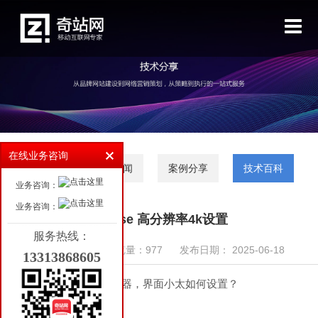
首页
高端网站设计
小程序开发
微信开发
软件开发
在线业务咨询
行业动态
公司新闻
案例分享
技术百科
客户案例
业务咨询：
业务咨询：
新闻资讯
eclipse 高分辨率4k设置
服务热线：
行业动态
来源：奇站网络
浏览量：977
发布日期： 2025-06-18
13313868605
公司新闻
eclipse 高分辨率4k显示器，界面小太如何设置？
案例分享